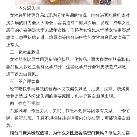
一、内分泌失调
女性较男性更容易出现内分泌失调的情况，内分泌紊乱后机体对
抗疾病的能力会大大降低，容易造成白癜风疾病。发现，成年女性
患病的机要远远大于未成年女性，而怀孕女性比未怀孕女性更容易
患病，患甲状腺亢进、糖尿病等内分泌疾病的女性白癜风发病高于
正常人。
二、化妆品刺激
女性朋友比男性用更多的护肤品、化妆品。而大多数护肤品和化
妆品里大多还是含有化学成分，这些化学成分会对皮肤造成刺激，
进而诱发白癜风。
三、不合理饮食
经常吃快餐而导致的营养不良或偏食刺激、油腻、烟熏、烧烤类
食物是造成内分泌失调的重要原因，也会导致白癜风出现。
四、作息不规律
白癜风与工作压力大，失眠，作息不规律等因素有关系。工作忙
碌、熬夜加班、作息不规律往往会诱发内分泌失调，可能诱发白癜
风。
烟台白癜风医院
值得。为什么女性更容易患白癜风？
每位女性都