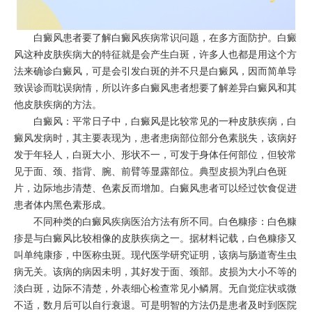
白癜风患者要了解白癜风疾病常识问题，在多方面防护。白癜
风这种皮肤疾病大的特征就是会产生白斑，许多人也都是用这个方
法来确诊白癜风，可是会引发白斑的并不只是白癜风，因而简单导
致误诊而耽误病情，所以许多白癜风患者想要了解差异白癜风和其
他皮肤疾病的方法。
白癜风：平常日子中，白癜风是比较常见的一种皮肤疾病，白
癜风发病时，其主要表现为，患者患病部位部分色素脱失，该病好
发于年轻人，白斑大小、形状不一，可发于身体任何部位，但较常
见于面、颈、指背、腕、前臂等显露部位。典型皮损为乳白色斑
片，边际地步清楚、色素反而增加。白癜风患者可以经过饮食促进
患者体内黑色素形成。
不同种类的白癜风疾病医治方法有所不同。白色糠疹：白色糠
疹是与白癜风比较相像的皮肤疾病之一。据材料记载，白色糠疹又
叫单纯康疹，中医称虫斑。现代医学研究证明，该病与肠道寄生虫
病无关。该病的病因未明，其好发于面、颈部。皮损为大小不等的
淡白斑，边际不清楚，外表细心检查常见小鳞屑。无自觉症状或微
不适，数月后可以自行衰退。可是明智的方法仍是患者及时到医院