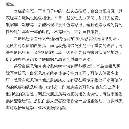
检查。
炎症后白斑：平常日子中的一些炎症往后，也会出现白斑，其
表现与白癜风也比较相像。平常一些炎性皮肤疾病，如日光皮炎、
银屑病、湿疹等，后能出现继发性色素减退。这种色素减退为暂时
性经过半年至一年的时刻，不需医治，可以自行康复。
白癜风患者有什么合适做的运动?白癜风患者对病情很复杂，
免疫力可以影响白癜风，而运动是增强免疫的一个重要的途径，可
是白癜风患者不适宜剧烈的运动，否则会导致白癜风病情的加剧，
所以许多患者想要了解白癜风患者合适做的运动。
差异白癜风和其他皮肤疾病方法有哪些呢?烟台半岛白癜风医
院医生提示：白癜风患者的身体免疫能力较弱，可使人体很多出
汗，差异白癜风和其他皮肤疾病方法有哪些呢专家指出汗水可使体
内的致癌物质及时地排出体外，削减患癌的可能性;也能防止高中
枢神经的兴奋性，调度大脑皮质与内脏功用的协调性，有益于推迟
集体变老进程。所以白癜风患者应该多做一些慢跑运动。白癜风患
者可以恰当运动，但不要激烈运动。