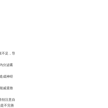
素不足，导
致内分泌紊
会造成神经
功能减退致
特别注意自
都是不完善