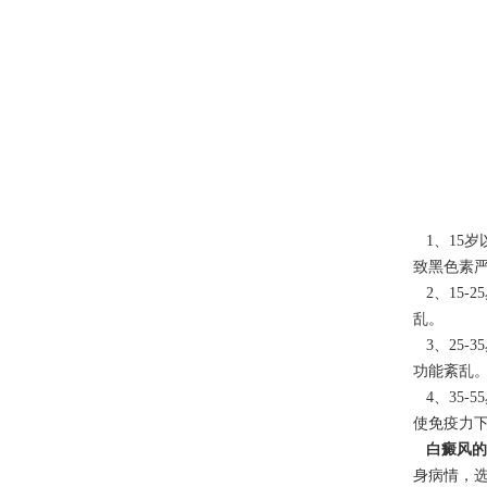
1、15
致黑色素
2、15-
乱。
3、25-
功能紊乱
4、35-
使免疫力
白癜风的
身病情，