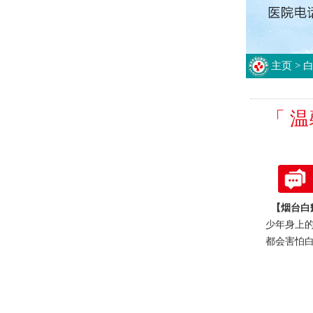
主页
>
「 
【烟台白
少年身上
都会害怕