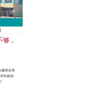
吗
不够，
白癜风在青
不同年龄段
?