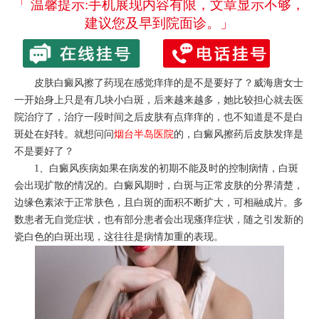
「 温馨提示:手机展现内容有限，文章显示不够，
建议您及早到院面诊。」
皮肤白癜风擦了药现在感觉痒痒的是不是要好了？威海唐女士
一开始身上只是有几块小白斑，后来越来越多，她比较担心就去医
院治疗了，治疗一段时间之后皮肤有点痒痒的，也不知道是不是白
斑处在好转。就想问问
烟台半岛医院
的，白癜风擦药后皮肤发痒是
不是要好了？
1、白癜风疾病如果在病发的初期不能及时的控制病情，白斑
会出现扩散的情况的。白癜风期时，白斑与正常皮肤的分界清楚，
边缘色素浓于正常肤色，且白斑的面积不断扩大，可相融成片。多
数患者无自觉症状，也有部分患者会出现瘙痒症状，随之引发新的
瓷白色的白斑出现，这往往是病情加重的表现。