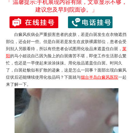
「 温馨提示:手机展现内容有限，文章显示不够，
建议您及早到院面诊。」
白癜风疾病会严重损害患者的皮肤，若是白斑发生在衣物遮挡
部位，还会好一些。但是白斑若是发生在皮肤裸露部位，患者会受
到别人另眼看待，所以有些患者会试图用化妆品来遮盖住白斑，
莱
阳
的马小姐说自己因为脸上的白斑痛苦不堪，即使工作生活那么繁
忙，也还是一早便起来涂涂抹抹。用化妆品遮盖住白斑。时间久
了，白斑处貌似有扩散的迹象，这是怎么一回事？面部出现白癜风
症状后还能继续使用化妆品吗？下面就与
烟台半岛白癜风医院
一起
来了解一下。