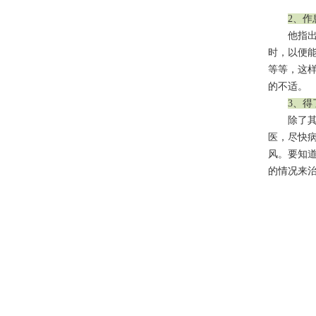
2、
他指出，白
时，以便
等等，这
的不适。
3、
除了其余
医，尽快
风。要知
的情况来