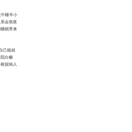
该午睡半小
关系会熬夜
间睡眠带来
自己能就
医院白癜
会根据病人