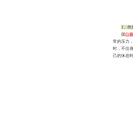
1、
据
白
常的压力
时，不仅
己的休息