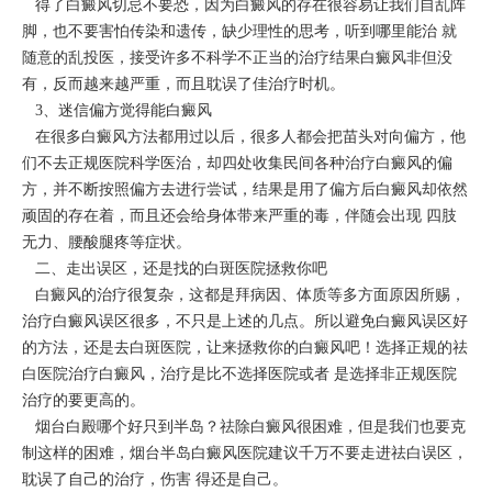
得了白癜风切忌不要恐，因为白癜风的存在很容易让我们自乱阵
脚，也不要害怕传染和遗传，缺少理性的思考，听到哪里能治 就
随意的乱投医，接受许多不科学不正当的治疗结果白癜风非但没
有，反而越来越严重，而且耽误了佳治疗时机。
3、迷信偏方觉得能白癜风
在很多白癜风方法都用过以后，很多人都会把苗头对向偏方，他
们不去正规医院科学医治，却四处收集民间各种治疗白癜风的偏
方，并不断按照偏方去进行尝试，结果是用了偏方后白癜风却依然
顽固的存在着，而且还会给身体带来严重的毒，伴随会出现 四肢
无力、腰酸腿疼等症状。
二、走出误区，还是找的白斑医院拯救你吧
白癜风的治疗很复杂，这都是拜病因、体质等多方面原因所赐，
治疗白癜风误区很多，不只是上述的几点。所以避免白癜风误区好
的方法，还是去白斑医院，让来拯救你的白癜风吧！选择正规的祛
白医院治疗白癜风，治疗是比不选择医院或者 是选择非正规医院
治疗的要更高的。
烟台白殿哪个好只到半岛？祛除白癜风很困难，但是我们也要克
制这样的困难，烟台半岛白癜风医院建议千万不要走进祛白误区，
耽误了自己的治疗，伤害 得还是自己。