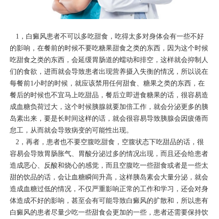
1，白癜风患者不可以多吃甜食，吃得太多对身体会有一些不好
的影响，在餐前的时候不要吃糖果甜食之类的东西，因为这个时候
吃甜食之类的东西，会延缓胃肠道的蠕动和排空，这样就会抑制人
们的食欲，进而就会导致患者出现营养摄入失衡的情况，所以说在
每餐前1小时的时候，就应该禁用任何甜食、糖果之类的东西，在
餐后的时候也不宜马上吃甜品，餐后立即进食糖果的话，很容易造
成血糖负荷过大，这个时候胰腺就要加倍工作，就会分泌更多的胰
岛素出来，要是长时间这样的话，就会很容易导致胰腺会因疲倦而
怠工，从而就会导致病变的可能性出现。
2，再者，患者也不要空腹吃甜食，空腹状态下吃甜品的话，很
容易会导致胃肠胀气、胃酸分泌过多的情况出现，而且还会给患者
造成恶心、反酸和烧心的感觉，而且空腹吃一些甜食或者是一些太
甜的饮品的话，会让血糖瞬间升高，这样胰岛素会大量分泌，就会
造成血糖过低的情况，不仅严重影响正常的工作和学习，还会对身
体造成不好的影响，甚至会有可能导致白癜风的扩散和，所以患有
白癜风的患者尽量少吃一些甜食会更加的一些，患者还需要保持饮