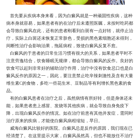
首先要从疾病本身来看，因为白癜风就是一种顽固性疾病，这种
病本身就容易，如果患者有的在治疗后未遵照医嘱，未按时吃药都
会导致白癜风在此，还有的患者刚看到白斑有一点好转，就停止治
疗，实际上白斑还未恢复正常肤色，受损的黑色素细胞还未得到，
间断性治疗会影响治果，拖延病程，致使白癜风反复不愈。
白癜风的于患者的日常生活习惯有很大的关系，如果患者平时不
注意劳逸结合，饮食睡眠无规律，都会导致白癜风的反作。良好的
饮食可以起到非常好的辅助治疗作用，治疗中没有饮食忌口也是白
癜风反作的原因之一，因此，要注意禁止吃辛辣刺激性及含有大量
维生素C的食物，多吃一些花生米、豆制品等有利增长黑色素的食
品。
有的白癜风患者在治疗之后，虽然病情有所好转，但是身体还未
能，如果患者患上感冒、发烧等其他疾病，就会导致自身免疫下
降，出现白癜风反作的情况。如在治疗前患有其他并发症，需同时
治疗原来的疾病，才能使白癜风病程缩短，早日。
威海白癜风比较好的医院。白癜风总是反作的原因，我们现在已
经清楚了。在这里提示大家，白癜风虽然高，但也不能放任不治疗