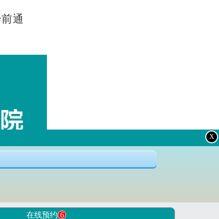
诊前通
X
在线预约
6