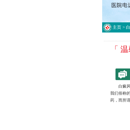
主页
>
「 
白癜
我们俗称
药，而所