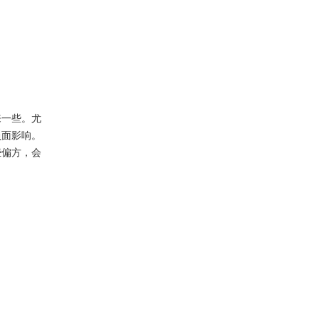
来一些。尤
负面影响。
些偏方，会