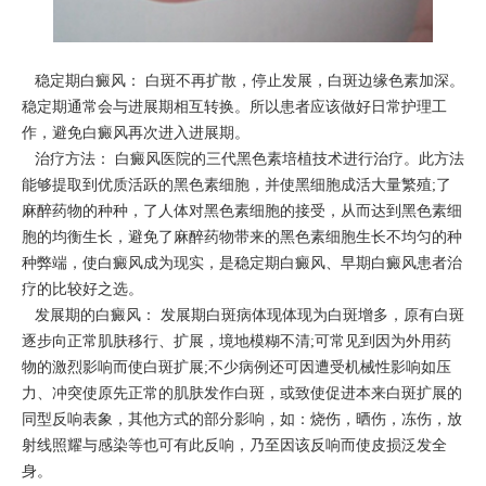
稳定期白癜风： 白斑不再扩散，停止发展，白斑边缘色素加深。
稳定期通常会与进展期相互转换。所以患者应该做好日常护理工
作，避免白癜风再次进入进展期。
治疗方法： 白癜风医院的三代黑色素培植技术进行治疗。此方法
能够提取到优质活跃的黑色素细胞，并使黑细胞成活大量繁殖;了
麻醉药物的种种，了人体对黑色素细胞的接受，从而达到黑色素细
胞的均衡生长，避免了麻醉药物带来的黑色素细胞生长不均匀的种
种弊端，使白癜风成为现实，是稳定期白癜风、早期白癜风患者治
疗的比较好之选。
发展期的白癜风： 发展期白斑病体现体现为白斑增多，原有白斑
逐步向正常肌肤移行、扩展，境地模糊不清;可常见到因为外用药
物的激烈影响而使白斑扩展;不少病例还可因遭受机械性影响如压
力、冲突使原先正常的肌肤发作白斑，或致使促进本来白斑扩展的
同型反响表象，其他方式的部分影响，如：烧伤，晒伤，冻伤，放
射线照耀与感染等也可有此反响，乃至因该反响而使皮损泛发全
身。